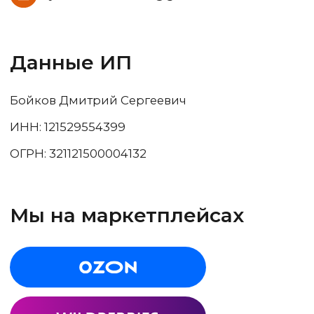
Если у вас остались вопросы, вы
можете оставить заявку на
бесплатную консультацию. Наш
менеджер свяжется с вами в
течение часа и ответит на все
вопросы.
* тестовый образец предоставляется
бесплатно на временной промежуток,
указанный в договоре
Заказать звонок
Диспенсер для крышек
© 2019 – 2025, Производственная компания
YO3D,г. Йошкар-Ола. Официальный сайт