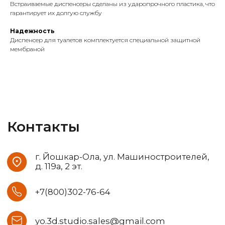
Встраиваемые диспенсеры сделаны из ударопрочного пластика, что
+7(800)302-76-64
гарантирует их долгую службу
yo.3d.studio.sales@gmail.com
Надежность
Диспенсер для туалетов комплектуется специальной защитной
мембраной
Данные ИП
Бойков Дмитрий Сергеевич
ИНН: 121529554399
ОГРН: 321121500004132
Мы на маркетплейсах