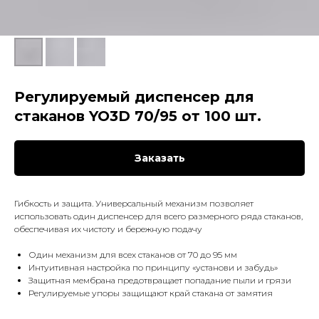
Регулируемый диспенсер для
стаканов YO3D 70/95 от 100 шт.
Заказать
Гибкость и защита. Универсальный механизм позволяет
использовать один диспенсер для всего размерного ряда стаканов,
обеспечивая их чистоту и бережную подачу
Один механизм для всех стаканов от 70 до 95 мм
Интуитивная настройка по принципу «установи и забудь»
Защитная мембрана предотвращает попадание пыли и грязи
Регулируемые упоры защищают край стакана от замятия