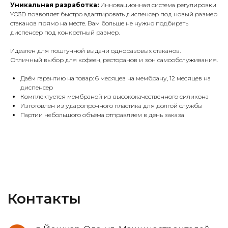
Уникальная разработка:
Инновационная система регулировки
Контакты
YO3D позволяет быстро адаптировать диспенсер под новый размер
стаканов прямо на месте. Вам больше не нужно подбирать
диспенсер под конкретный размер.
г. Йошкар-Ола, ул. Машиностроителей,
д. 119а, 2 эт.
Идеален для поштучной выдачи одноразовых стаканов.
+7(800)302-76-64
Отличный выбор для кофеен, ресторанов и зон самообслуживания.
Даём гарантию на товар: 6 месяцев на мембрану, 12 месяцев на
yo.3d.studio.sales@gmail.com
диспенсер
Комплектуется мембраной из высококачественного силикона
Изготовлен из ударопрочного пластика для долгой службы
Данные ИП
Партии небольшого объёма отправляем в день заказа
Бойков Дмитрий Сергеевич
ИНН: 121529554399
ОГРН: 321121500004132
Мы на маркетплейсах