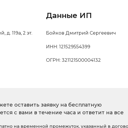
Данные ИП
д. 119а, 2 эт.
Бойков Дмитрий Сергеевич
ИНН: 121529554399
ОГРН: 321121500004132
жете оставить заявку на бесплатную
ся с вами в течение часа и ответит на все
платно на временной промежуток, указанный в догов