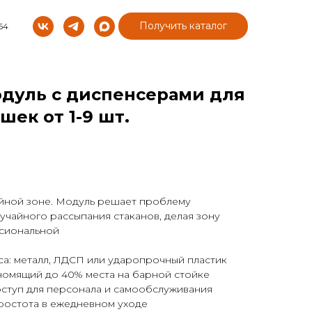
Получить каталог
64
дуль с диспенсерами для
шек от 1-9 шт.
ейной зоне. Модуль решает проблему
учайного рассыпания стаканов, делая зону
сиональной
а: металл, ЛДСП или ударопрочный пластик
номящий до 40% места на барной стойке
ступ для персонала и самообслуживания
простота в ежедневном уходе