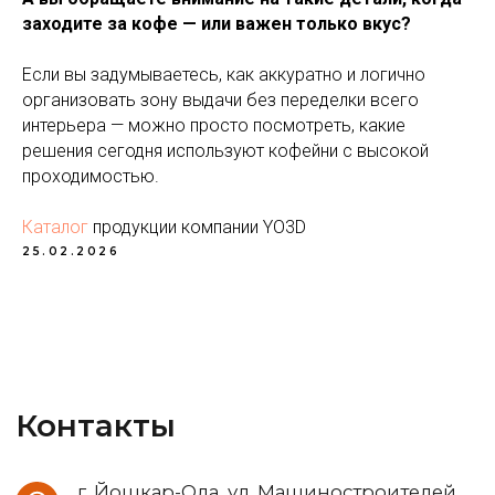
Если у вас остались вопросы, вы
заходите за кофе — или важен только вкус?
можете оставить заявку на
бесплатную консультацию. Наш
Если вы задумываетесь, как аккуратно и логично
менеджер свяжется с вами в
организовать зону выдачи без переделки всего
течение часа и ответит на все
интерьера — можно просто посмотреть, какие
вопросы.
решения сегодня используют кофейни с высокой
* тестовый образец предоставляется
бесплатно на временной промежуток,
проходимостью.
указанный в договоре
Каталог
продукции компании YO3D
Заказать звонок
25.02.2026
Диспенсер для крышек
© 2019 – 2025, Производственная компания
YO3D,г. Йошкар-Ола. Официальный сайт