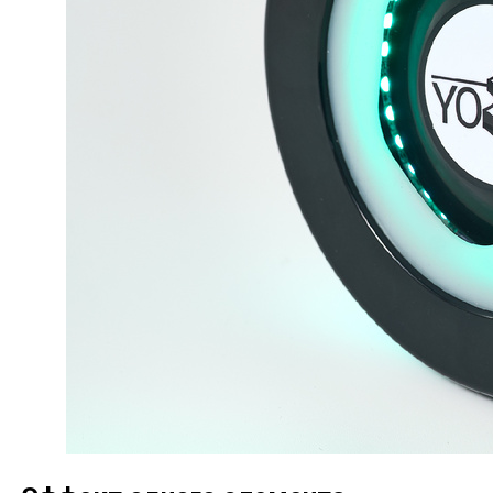
Контакты
г. Йошкар-Ола, ул. Машиностроителей,
д. 119а, 2 эт.
+7(800)302-76-64
yo.3d.studio.sales@gmail.com