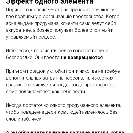
Эффект одного элемента
Данные ИП
Порядок в кофейне — это не про контроль людей, а
про правильную организацию пространства. Когда
Бойков Дмитрий Сергеевич
зона выдачи продумана, клиенты сами ведут себя
ИНН: 121529554399
аккуратнее, а бизнес получает более опрятный и
управляемый процесс.
ОГРН: 321121500004132
Интересно, что клиенты редко говорят вслух о
Мы на маркетплейсах
беспорядке. Они просто
не возвращаются
.
При этом порядок у стойки почти никогда не требует
дополнительных затрат на персонал или жёстких
правил. Он появляется тогда, когда пространство
само подсказывает, как себя вести.
Иногда достаточно одного продуманного элемента,
чтобы поведение десятков людей изменилось без
слов и табличек.
А вы обращаете внимание на такие детали, когда