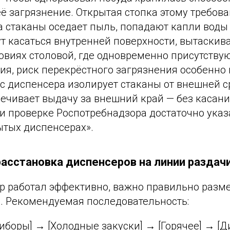
 загрязнение. Открытая стопка этому требов
на стаканы оседает пыль, попадают капли воды
т касаться внутренней поверхности, вытаскива
овиях столовой, где одновременно присутству
ия, риск перекрёстного загрязнения особенно 
с диспенсера изолирует стаканы от внешней с
ечивает выдачу за внешний край — без касани
и проверке Роспотребнадзора достаточно указ
ытых диспенсерах».
асстановка диспенсеров на линии раздач
р работал эффективно, важно правильно разме
и. Рекомендуемая последовательность:
иборы] → [Холодные закуски] → [Горячее] → [