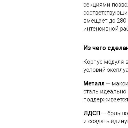
секциями позвол
соответствующи
вмещает до 280 
интенсивной ра
Из чего сдела
Корпус модуля в
условий эксплу
Металл
— макси
сталь идеально
поддерживается 
ЛДСП
— большой
и создать едину