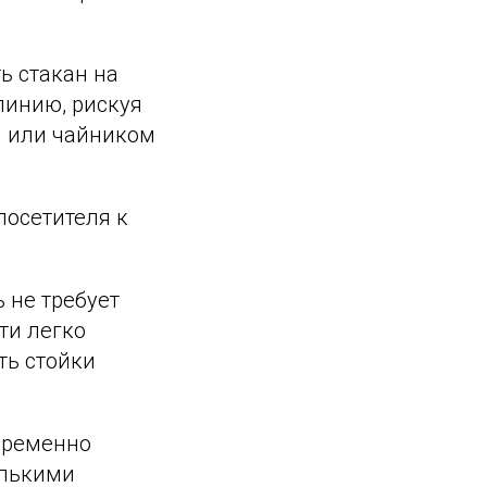
ь стакан на
 линию, рискуя
й или чайником
посетителя к
 не требует
ти легко
ть стойки
временно
олькими