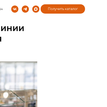
Получить каталог
64
линии
я