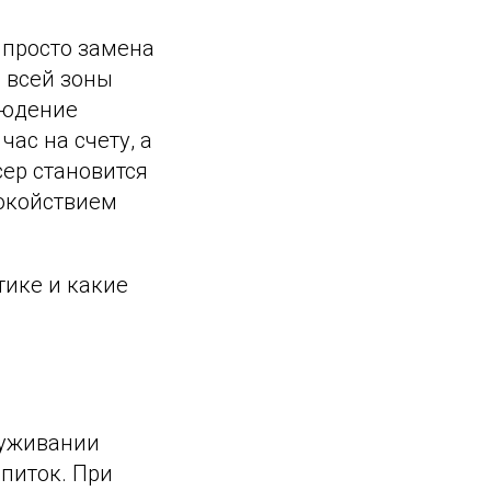
 просто замена
я всей зоны
людение
ас на счету, а
ер становится
покойствием
тике и какие
луживании
апиток. При