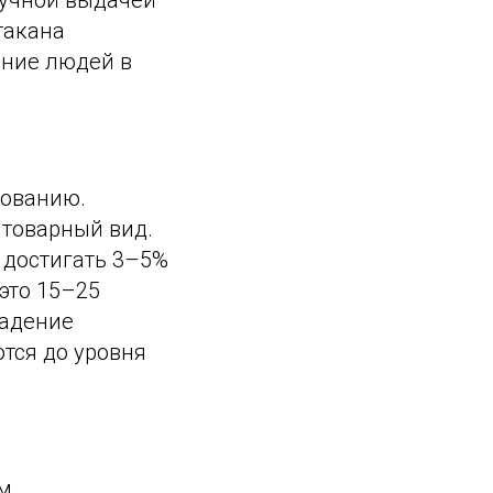
тучной выдачей
такана
ение людей в
зованию.
 товарный вид.
 достигать 3–5%
 это 15–25
падение
тся до уровня
м,