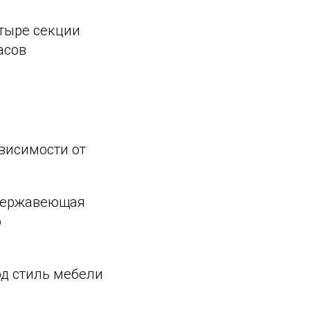
тыре секции
асов
ависимости от
 Нержавеющая
о
од стиль мебели