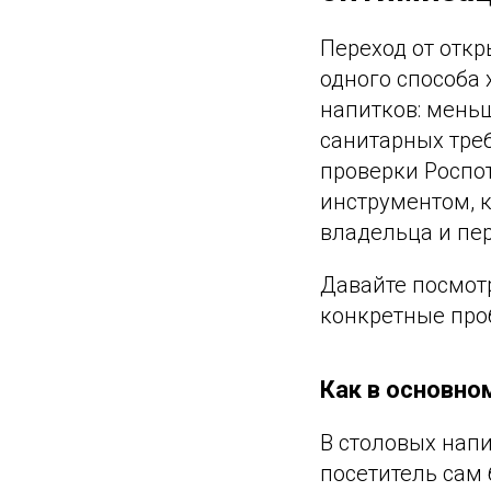
Переход от откр
одного способа 
напитков: мень
санитарных треб
проверки Роспо
инструментом, к
владельца и пе
Давайте посмотр
конкретные про
Как в основно
В столовых нап
посетитель сам 