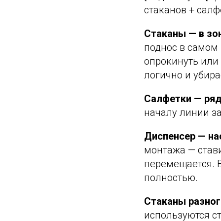
стаканов + салф
Стаканы — в зон
поднос в самом 
опрокинуть или
логично и убир
Салфетки — ряд
началу линии за
Диспенсер — на
монтажа — стави
перемещается. 
полностью.
Стаканы разног
используются ст