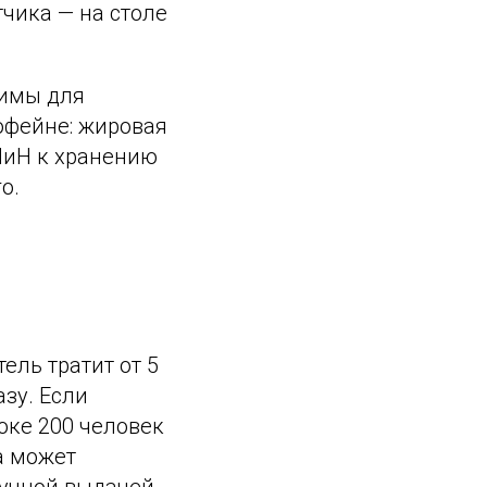
чика — на столе
вимы для
кофейне: жировая
нПиН к хранению
о.
ель тратит от 5
азу. Если
оке 200 человек
а может