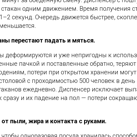
0 минут за обеденную смену. Диспенсер с пош
ь стакан одним движением. Время получения с
1–2 секунд. Очередь движется быстрее, скопл
уменьшается.
аны перестают падать и мяться.
ы деформируются и уже непригодны к исполь
енные пачкой и поставленные обратно, теряют
дениям, потери при открытом хранении могут
 столовой с проходимостью 500 человек в день
аканов ежедневно. Диспенсер исключает вы
 сразу и их падение на пол — потери сокращаю
 от пыли, жира и контакта с руками.
 чтобы одноразовая посуда хранилась способо