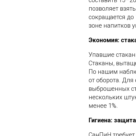
составить 15–2
позволяет взят
сокращается до 
зоне напитков 
Экономия: стак
Упавшие стакан
Стаканы, вытащ
По нашим наблю
от оборота. Для
выброшенных ст
нескольких штук
менее 1%.
Гигиена: защита
СанПиН требует,