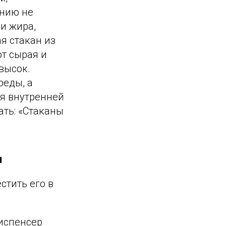
анию не
 и жира,
я стакан из
ют сырая и
высок.
реды, а
я внутренней
ать: «Стаканы
и
стить его в
Диспенсер